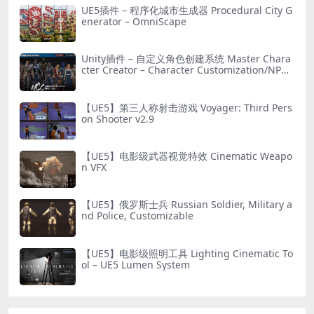
UE5插件 – 程序化城市生成器 Procedural City G
enerator – OmniScape
Unity插件 – 自定义角色创建系统 Master Chara
cter Creator – Character Customization/NPC
Creator
【UE5】第三人称射击游戏 Voyager: Third Pers
on Shooter v2.9
【UE5】电影级武器视觉特效 Cinematic Weapo
n VFX
【UE5】俄罗斯士兵 Russian Soldier, Military a
nd Police, Customizable
【UE5】电影级照明工具 Lighting Cinematic To
ol – UE5 Lumen System