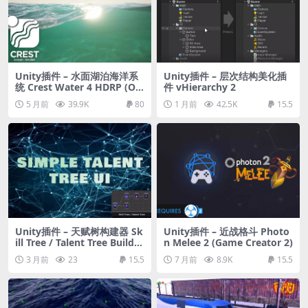
Unity插件 – 水面湖泊海洋系
Unity插件 – 层次结构美化插
统 Crest Water 4 HDRP (Oc
件 vHierarchy 2
ean, Rivers & Lakes)
5 月前
39.9K
80
1 月前
42.5K
15.5
Unity插件 – 天赋树构建器 Sk
Unity插件 – 近战格斗 Photo
ill Tree / Talent Tree Builder
n Melee 2 (Game Creator 2)
– Simple Talent Tree UI
3 月前
23
15.5
7 月前
8.9K
15.5