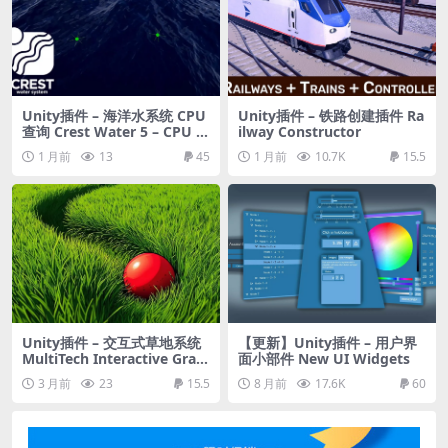
Unity插件 – 海洋水系统 CPU
Unity插件 – 铁路创建插件 Ra
查询 Crest Water 5 – CPU Q
ilway Constructor
ueries
1 月前
13
45
1 月前
10.7K
15.5
Unity插件 – 交互式草地系统
【更新】Unity插件 – 用户界
MultiTech Interactive Grass
面小部件 New UI Widgets
– Dynamic GPU Grass Syste
3 月前
23
15.5
8 月前
17.6K
60
m