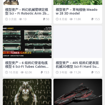
模型资产 – 科幻机械臂绑定模
模型资产 – 草甸植物 Meado
型 Sci – Fi Robotic Arm 2b –
w 28 3D model
Rigged 3d Model
3 月前
13
50
8 月前
11.8K
15.5
模型资产 – 6 组科幻管道电缆
模型资产 – 405 组科幻硬表面
模型 6 Sci-Fi Tubes Cables V
机械3D模型 Sci-Fi Hard Surf
ol 01
ace KITBASH 405 DETAILS
10 月前
62.0K
15.5
3 年前
11.2K
15.5