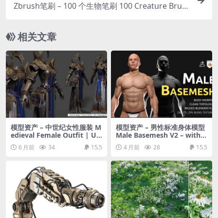
Zbrush笔刷 – 100 个生物笔刷 100 Creature Brus
h Mega Pack
相关文章
模型资产 – 中世纪女性服装 M
模型资产 – 男性标准身体模型
edieval Female Outfit | U
Male Basemesh V2 – with b
V’s | HD-Texture Maps
ody morphs and rigged fil
6 月前
34
15.5
4 月前
28
15.5
es